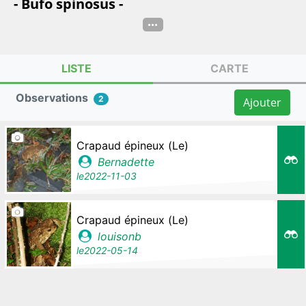
- Bufo spinosus -
...
LISTE
CARTE
Observations
2
Ajouter
Crapaud épineux (Le)
Bernadette
le
2022-11-03
Crapaud épineux (Le)
louisonb
le
2022-05-14