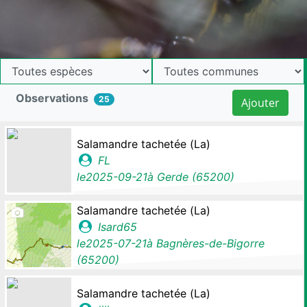
Observations
25
Ajouter
Salamandre tachetée (La)
FL
le
2025-09-21
à
Gerde (65200)
Salamandre tachetée (La)
Isard65
le
2025-07-21
à
Bagnères-de-Bigorre
(65200)
Salamandre tachetée (La)