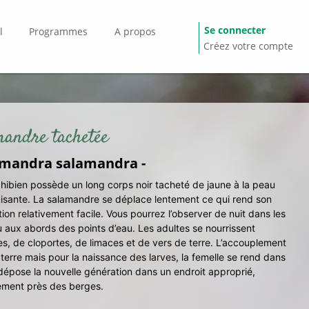
Se connecter
l
Programmes
A propos
Créez votre compte
mandre tachetée
amandra salamandra -
ibien possède un long corps noir tacheté de jaune à la peau
uisante. La salamandre se déplace lentement ce qui rend son
ion relativement facile. Vous pourrez l’observer de nuit dans les
u aux abords des points d’eau. Les adultes se nourrissent
es, de cloportes, de limaces et de vers de terre. L’accouplement
à terre mais pour la naissance des larves, la femelle se rend dans
 dépose la nouvelle génération dans un endroit approprié,
ement près des berges.