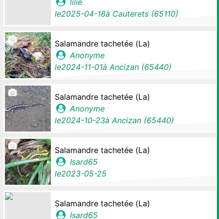
lilie
le
2025-04-18
à
Cauterets (65110)
Salamandre tachetée (La)
Anonyme
le
2024-11-01
à
Ancizan (65440)
Salamandre tachetée (La)
Anonyme
le
2024-10-23
à
Ancizan (65440)
Salamandre tachetée (La)
Isard65
le
2023-05-25
Salamandre tachetée (La)
Isard65