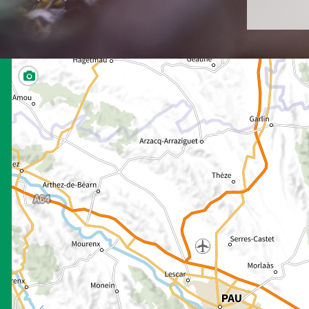
Outre le
son cara
à des gl
glandes
toxique 
empoison
croyanc
capacité
La Salam
l’ensemb