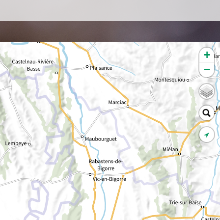
s couleurs vives censées alerter les éventuels prédateurs de
ctère toxique, la salamandre se protège des agressions grâce
andes situées juste derrière les yeux et jusque dans le dos. Ces
, appelées glandes parotoïdes, sécrètent une substance
contenant des alcaloïdes. Cette capacité de l’animal à
+
ner ses prédateurs lui a valu d'être considérée dans les
es populaires comme un animal démoniaque pourvu de
−
s surnaturelles.
andre tachetée fait l’objet d’un statut de protection sur
le du territoire national.