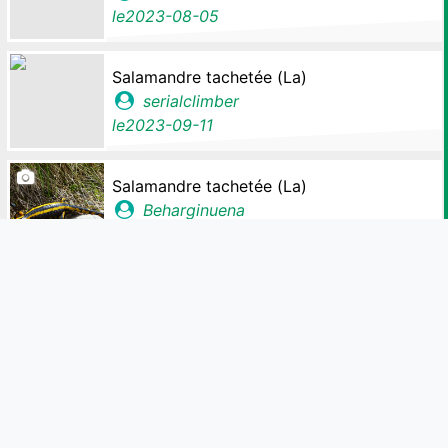
le
2023-08-05
Salamandre tachetée (La)
serialclimber
le
2023-09-11
Salamandre tachetée (La)
Beharginuena
le
2019-05-22
Salamandre tachetée (La)
Wendy64
le
2023-09-13
Salamandre tachetée (La)
estelle