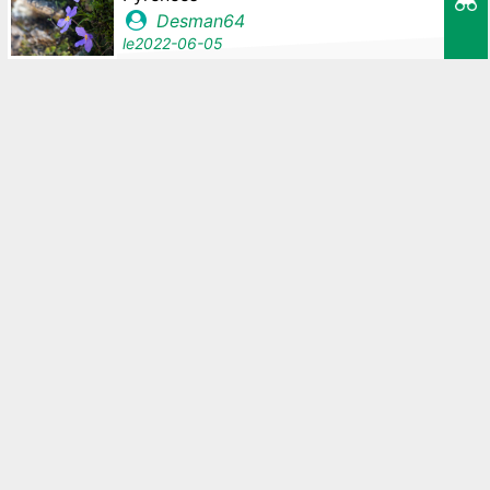
Desman64
le
2022-06-05